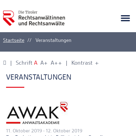
A
Ankerlink
Togg
navi
Startseite
Veranstaltungen
Schrift
A
A+
A++
Kontrast
+
-
Ankerlink
Ankerlink
VERANS­TAL­TUNGEN
11. Oktober 2019 - 12. Oktober 2019